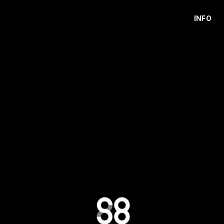
MEDLEMME
FILM
UNDERVISNING
INFO
R
ÅNDER DU NU
2022
Førsteårsfilm - Årgang 11