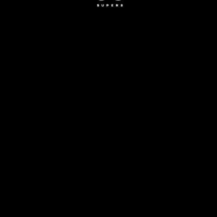
Instr. Emma Birkø
Foto. Søren Weper