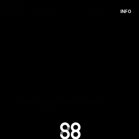
MEDLEMME
FILM
UNDERVISNING
INFO
R
L'HOMME DE PARIS
2004
Midtvejsfilm - Årgang 2