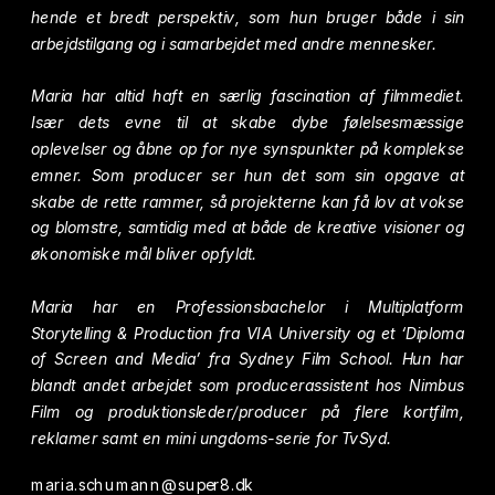
hende et bredt perspektiv, som hun bruger både i sin 
arbejdstilgang og i samarbejdet med andre mennesker.
Maria har altid haft en særlig fascination af filmmediet. 
Især dets evne til at skabe dybe følelsesmæssige 
oplevelser og åbne op for nye synspunkter på komplekse 
emner. Som producer ser hun det som sin opgave at 
skabe de rette rammer, så projekterne kan få lov at vokse 
og blomstre, samtidig med at både de kreative visioner og 
økonomiske mål bliver opfyldt.
Maria har en Professionsbachelor i Multiplatform 
Storytelling & Production fra VIA University og et ‘Diploma 
of Screen and Media’ fra Sydney Film School. Hun har 
blandt andet arbejdet som producerassistent hos Nimbus 
Film og produktionsleder/producer på flere kortfilm, 
reklamer samt en mini ungdoms-serie for TvSyd.
maria.schumann@super8.dk