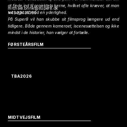
at finde ind til projektets kerne, hvilket ofte kræver, at man 
michael.brink@super8.dk
tør søge ud mod en yderlighed.
+45 23431099
På Super8 vil han skubbe sit filmsprog længere ud end 
tidligere. Både gennem kameraet, iscenesættelsen og ikke 
mindst i de historier, han vælger at fortælle.
FØRSTEÅRSFILM
TBA2026
MIDTVEJSFILM