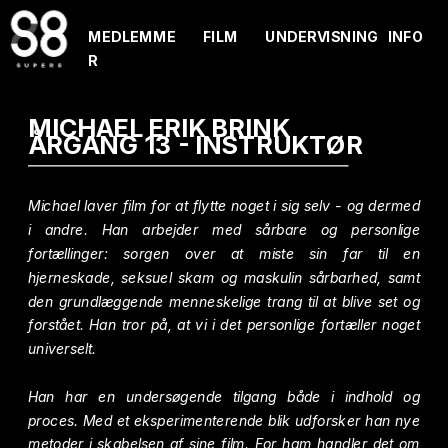
MEDLEMME
FILM
UNDERVISNING
INFO
R
MICHAEL ERIK BRINK
ÅRGANG 13 - INSTRUKTØR
Michael laver film for at flytte noget i sig selv - og dermed 
i andre. Han arbejder med sårbare og personlige 
fortællinger: sorgen over at miste sin far til en 
hjerneskade, seksuel skam og maskulin sårbarhed, samt 
den grundlæggende menneskelige trang til at blive set og 
forstået. Han tror på, at vi i det personlige fortæller noget 
universelt.
Han har en undersøgende tilgang både i indhold og 
proces. Med et eksperimenterende blik udforsker han nye 
metoder i skabelsen af sine film. For ham handler det om 