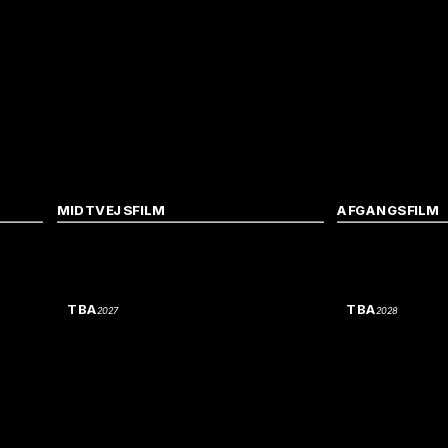
MIDTVEJSFILM
AFGANGSFILM
TBA
TBA
2027
2028