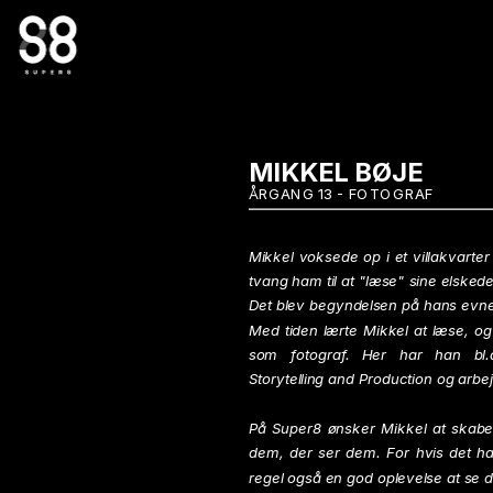
MIKKEL BØJE
ÅRGANG 13 - FOTOGRAF
Mikkel voksede op i et villakvarte
tvang ham til at "læse" sine elske
Det blev begyndelsen på hans evne ti
Med tiden lærte Mikkel at læse, og i
som fotograf. Her har han bl.a. 
Storytelling and Production og arbej
På Super8 ønsker Mikkel at skabe 
dem, der ser dem. For hvis det ha
regel også en god oplevelse at se 