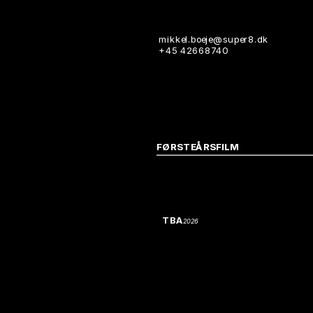
mikkel.boeje@super8.dk
+45 42668740
FØRSTEÅRSFILM
TBA
2026