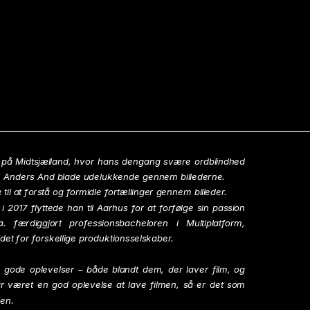
r på Midtsjælland, hvor hans dengang svære ordblindhed 
de Anders And blade udelukkende gennem billederne. 
l at forstå og formidle fortællinger gennem billeder. 
 2017 flyttede han til Aarhus for at forfølge sin passion 
færdiggjort professionsbacheloren i Multiplatform, 
det for forskellige produktionsselskaber.
gode oplevelser – både blandt dem, der laver film, og 
r været en god oplevelse at lave filmen, så er det som 
den.