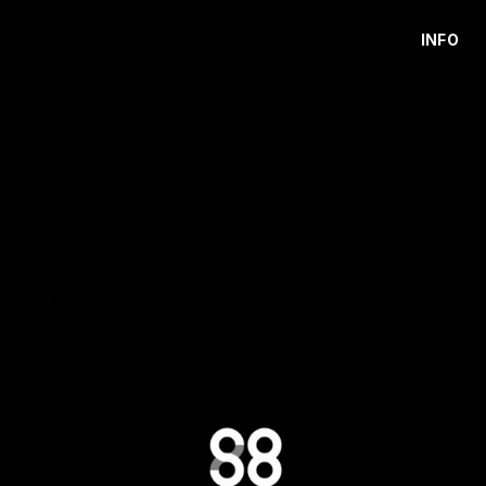
MEDLEMME
FILM
UNDERVISNING
INFO
R
ØST FOR HAV, VEST FOR 
SUND
2020
Førsteårsfilm - Årgang 10