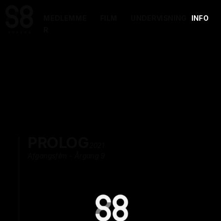
MEDLEMME
FILM
UNDERVISNING
INFO
R
PROLOG
2021
Afgangsfilm - Årgang 9