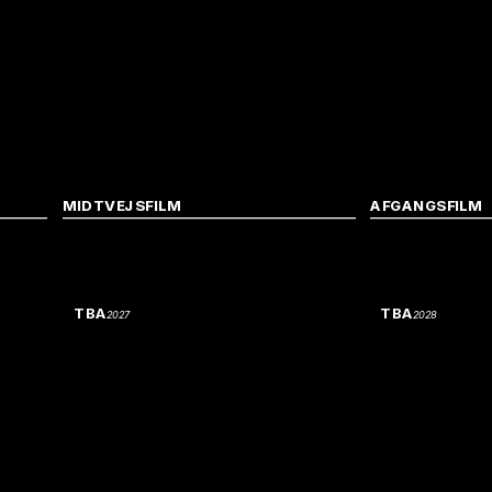
MIDTVEJSFILM
AFGANGSFILM
TBA
TBA
2027
2028