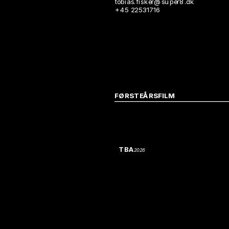
tobias.fisker@super8.dk
+45 22531716
FØRSTEÅRSFILM
TBA
2026