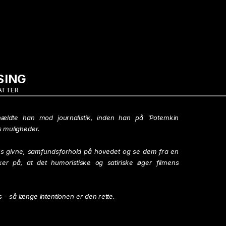
SING
ATTER
hældte han mod journalistik, inden han på 'Potemkin 
ns muligheder.
ers givne, samfundsforhold på hovedet og se dem fra en 
er på, at det humoristiske og satiriske øger filmens 
 - så længe intentionen er den rette.